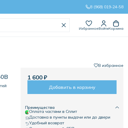
8 (968) 019-24-58
Избранное
Войти
Корзина
В избранное
50В
1 600 ₽
етей
Добавить в корзину
ения
ский
Преимущества
Оплата частями в Сплит
обки
Доставка в пункты выдачи или до двери
и
Удобный возврат