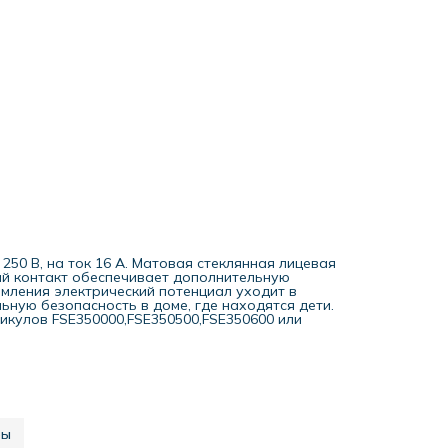
250 В, на ток 16 А. Матовая стеклянная лицевая
ий контакт обеспечивает дополнительную
емления электрический потенциал уходит в
ную безопасность в доме, где находятся дети.
икулов FSE350000,FSE350500,FSE350600 или
ры