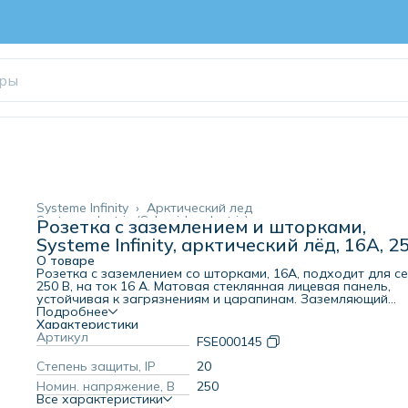
Systeme Infinity
›
Арктический лед
Systeme electric (Schneider electric)
›
Розетка с заземлением и шторками,
Розетки и выключатели скрытого монтажа
›
Systeme Infinity, арктический лёд, 16А, 2
Главная
›
Электротовары
›
О товаре
Розетка с заземлением со шторками, 16А, подходит для с
250 В, на ток 16 А. Матовая стеклянная лицевая панель,
устойчивая к загрязнениям и царапинам. Заземляющий
контакт обеспечивает дополнительную защиту от пораж
Подробнее
электрическим током. При наличии заземления электриче
Характеристики
потенциал уходит в землю, защищая человека. Шторки
Артикул
FSE000145
обеспечивают дополнительную безопасность в доме, где
находятся дети. Установка в квадратные монтажные кор
Степень защиты, IP
20
86х86х50мм артикулов FSE350000,FSE350500,FSE350600 ил
Номин. напряжение, В
250
аналогичные.
Все характеристики