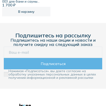
003 для бани и сауны
1 700 ₽
керамика/стекло угловой
IP54 E27 max 60Вт белый
НПБ400 термостойкий
В корзину
Подпишитесь на рассылку
Подпишитесь на наши акции и новости и
получите скидку на следующий заказ
Подписаться
Нажимая «Подписаться», вы даете согласие на
обработку указанных персональных данных в целях
получения информационной и рекламной рассылки