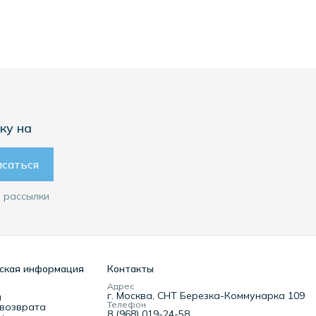
ку на
саться
 рассылки
ская информация
Контакты
Адрес
г. Москва, CНТ Березка-Коммунарка 109
а
Телефон
возврата
8 (968) 019-24-58