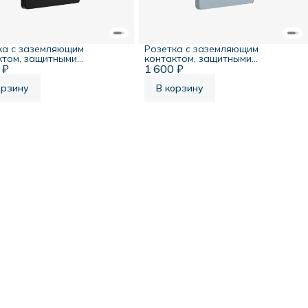
ка с заземляющим
Розетка с заземляющим
ктом, защитными
контактом, защитными
 ₽
ами, 16А, 250В, полярная
1 600 ₽
шторками, 16А, 250В, стальное
Systeme Infinity
небо, Systeme Infinity
орзину
В корзину