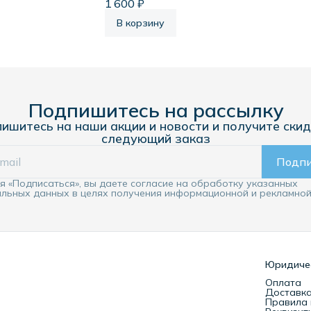
, 250В, песчаный
1 600 ₽
шторками, 16А, 250В,
nfinity
арктический лед Systeme Infinity
В корзину
Подпишитесь на рассылку
ишитесь на наши акции и новости и получите скид
следующий заказ
Подпи
 «Подписаться», вы даете согласие на обработку указанных
льных данных в целях получения информационной и рекламной
Юридиче
Оплата
Доставк
Правила 