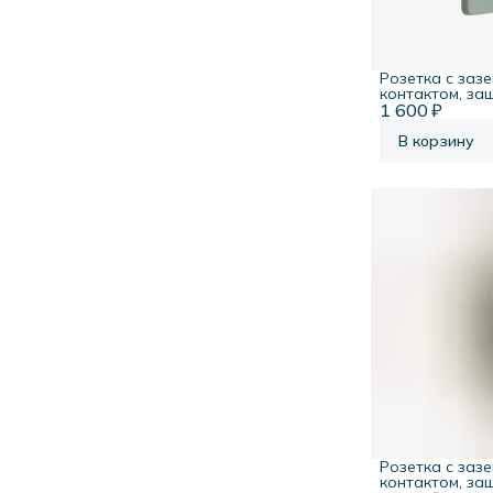
Розетка с заз
контактом, за
1 600 ₽
шторками, 16А
утро, Systeme In
В корзину
Розетка с заз
контактом, за