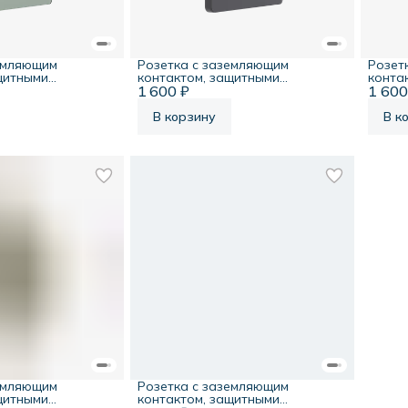
емляющим
Розетка с заземляющим
Розет
щитными
контактом, защитными
конта
, 250В, таежное
1 600 ₽
шторками, 16А, 250В,
1 600
шторк
finity
вулканический пепел, Systeme
ночь, 
Infinity
В корзину
В к
емляющим
Розетка с заземляющим
щитными
контактом, защитными