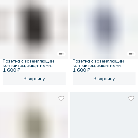
Розетка с заземляющим
Розетка с заземляющим
контактом, защитными
контактом, защитными
1 600 ₽
шторками, 16А, 250В,
1 600 ₽
шторками, 16А, 250В,
полярная ночь, Systeme
стальное небо, Systeme
Infinity
Infinity
В корзину
В корзину