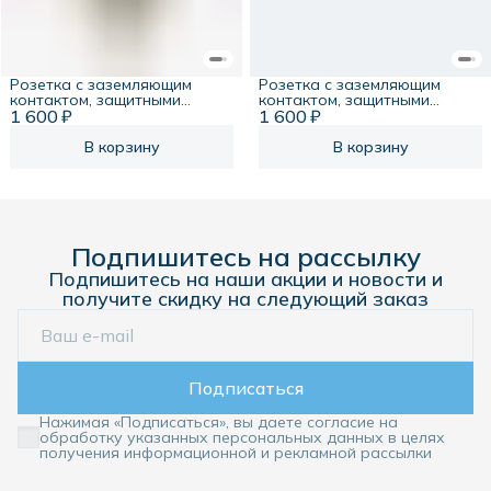
Розетка с заземляющим
Розетка с заземляющим
контактом, защитными
контактом, защитными
1 600 ₽
шторками, 16А, 250В,
1 600 ₽
шторками, 16А, 250В,
песчаный берег, Systeme
арктический лед Systeme
Infinity
Infinity
В корзину
В корзину
Подпишитесь на рассылку
Подпишитесь на наши акции и новости и
получите скидку на следующий заказ
Подписаться
Нажимая «Подписаться», вы даете согласие на
обработку указанных персональных данных в целях
получения информационной и рекламной рассылки