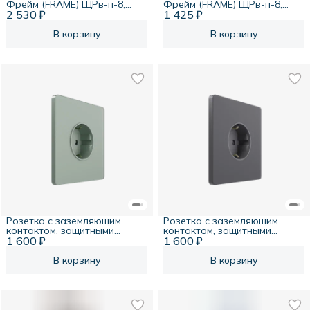
Фрейм (FRAME) ЩРв-п-8,
Фрейм (FRAME) ЩРв-п-8,
2 530 ₽
черный, с тонированной
1 425 ₽
белый, с тонированной
дверцей, с 2 шинами PEN на
дверцей, с 2 шинами PEN на
6 и 8 отв.
6 и 8 отв.
В корзину
В корзину
Розетка с заземляющим
Розетка с заземляющим
контактом, защитными
контактом, защитными
1 600 ₽
шторками, 16А, 250В,
1 600 ₽
шторками, 16А, 250В,
таежное утро, Systeme
вулканический пепел,
Infinity
Systeme Infinity
В корзину
В корзину